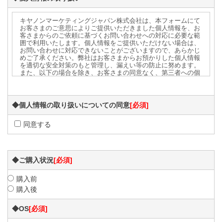
キヤノンマーケティングジャパン株式会社は、本フォームにて
お客さまのご意思によりご提供いただきました個人情報を、お
客さまからのご依頼に基づくお問い合わせへの対応に必要な範
囲で利用いたします。個人情報をご提供いただけない場合は、
お問い合わせに対応できないことがございますので、あらかじ
めご了承ください。弊社はお客さまからお預かりした個人情報
を適切な安全対策のもと管理し、漏えい等の防止に努めます。
また、以下の場合を除き、お客さまの同意なく、第三者への個
人情報の開示・提供をいたしません。
・法令に基づく場合
・上記利用目的を実施するために、適切な機密保持契約を締結
した業務委託先へ委託する必要がある場合
◆個人情報の取り扱いについての同意
[必須]
・上記利用目的の範囲内で利用するために、ご提供いただいた
個人情報の全ての項目について、弊社のグループ会社および既
同意する
にお客さまとお取引のある販売店に、書面もしくは電子媒体で
提供する場合
※お問い合せへの対応を、弊社のグループ会社から行うことが
適切である場合は、お客さまの個人情報をお客さまに代わって
弊社がその会社へ提供し、その会社から回答する場合がありま
◆ご購入状況
[必須]
すので、あらかじめご了承ください。
【個人情報保護管理者】
ご提供頂いた個人情報の管理者は、キヤノンマーケティングジ
購入前
ャパン株式会社 セキュリティソリューション企画本部 セキュ
購入後
リティソリューション企画第一課 課長です。
お客さまご自身の個人情報の開示・訂正・削除を希望される場
◆OS
[必須]
合には、下記宛にご連絡下さい。
【お問い合せ先】