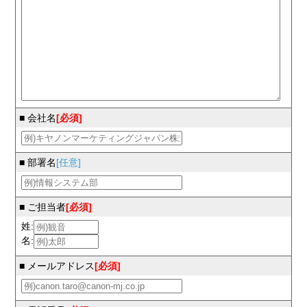
■ 会社名
[必須]
■ 部署名
[任意]
■ ご担当者
[必須]
姓:
名:
■ メールアドレス
[必須]