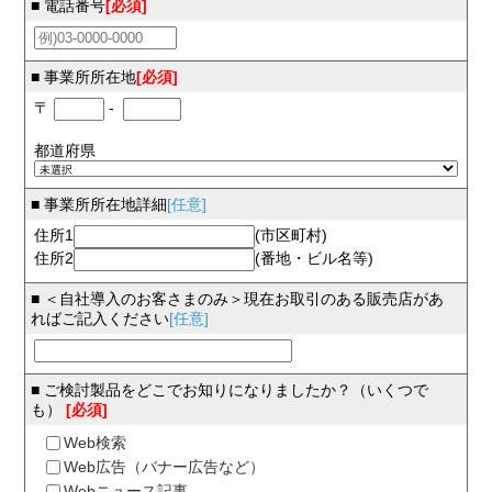
■ 電話番号
[必須]
■ 事業所所在地
[必須]
〒
-
都道府県
■ 事業所所在地詳細
[任意]
住所1
(市区町村)
住所2
(番地・ビル名等)
■ ＜自社導入のお客さまのみ＞現在お取引のある販売店があ
ればご記入ください
[任意]
■ ご検討製品をどこでお知りになりましたか？（いくつで
も）
[必須]
Web検索
Web広告（バナー広告など）
Webニュース記事