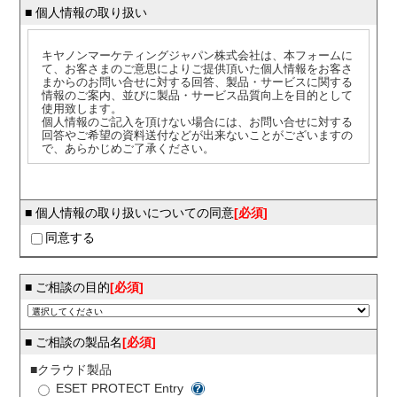
■ 個人情報の取り扱い
キヤノンマーケティングジャパン株式会社は、本フォームに
て、お客さまのご意思によりご提供頂いた個人情報をお客さ
まからのお問い合せに対する回答、製品・サービスに関する
情報のご案内、並びに製品・サービス品質向上を目的として
使用致します。
個人情報のご記入を頂けない場合には、お問い合せに対する
回答やご希望の資料送付などが出来ないことがございますの
で、あらかじめご了承ください。
弊社はお客さまからお預かりした個人情報を適切な安全対策
のもと管理し、漏えい等の防止に努めます。また、以下の場
合を除き、お客さまの同意なく、第三者への個人情報の開
■ 個人情報の取り扱いについての同意
[必須]
示・提供を致しません。
同意する
・法令に基づく場合
・上記利用目的を実施する為に、適切な機密保持契約を締結
した業務委託先へ委託する必要がある場合
・上記利用目的の範囲内で利用する為に、ご提供頂いた個人
■ ご相談の目的
[必須]
情報の全ての項目について弊社グループ会社に、書面もしく
は電子媒体で提供する場合
ご提供頂いた個人情報の管理者は、キヤノンマーケティング
■ ご相談の製品名
[必須]
ジャパン株式会社 セキュリティソリューション企画本部 セ
キュリティソリューション事業推進部 部長です。
■クラウド製品
ESET PROTECT Entry
お客さまご自身の個人情報の開示・訂正・削除を希望される