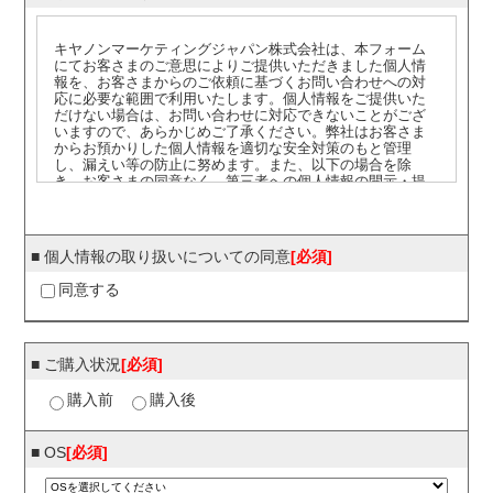
キヤノンマーケティングジャパン株式会社は、本フォーム
にてお客さまのご意思によりご提供いただきました個人情
報を、お客さまからのご依頼に基づくお問い合わせへの対
応に必要な範囲で利用いたします。個人情報をご提供いた
だけない場合は、お問い合わせに対応できないことがござ
いますので、あらかじめご了承ください。弊社はお客さま
からお預かりした個人情報を適切な安全対策のもと管理
し、漏えい等の防止に努めます。また、以下の場合を除
き、お客さまの同意なく、第三者への個人情報の開示・提
供をいたしません。
・法令に基づく場合
・上記利用目的を実施するために、適切な機密保持契約を
締結した業務委託先へ委託する必要がある場合
■ 個人情報の取り扱いについての同意
[必須]
・上記利用目的の範囲内で利用するために、ご提供いただ
いた個人情報の全ての項目について、弊社のグループ会社
同意する
および既にお客さまとお取引のある販売店に、書面もしく
は電子媒体で提供する場合
※お問い合せへの対応を、弊社のグループ会社から行うこと
が適切である場合は、お客さまの個人情報をお客さまに代
わって弊社がその会社へ提供し、その会社から回答する場
■ ご購入状況
[必須]
合がありますので、あらかじめご了承ください。
【個人情報保護管理者】
購入前
購入後
ご提供頂いた個人情報の管理者は、キヤノンマーケティン
グジャパン株式会社 セキュリティソリューション企画本部
セキュリティソリューション企画第一課 課長です。
■ OS
[必須]
お客さまご自身の個人情報の開示・訂正・削除を希望され