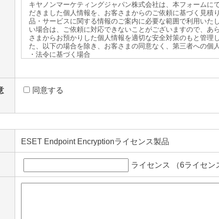
キヤノンマーケティングジャパン株式会社は、本フォームに
だきました個人情報を、お客さまからのご依頼に基づく見積
品・サービスに関する情報のご案内に必要な範囲で利用いた
い場合は、ご依頼に対応できないことがございますので、あ
さまからお預かりした個人情報を適切な安全対策のもと管理
た、以下の場合を除き、お客さまの同意なく、第三者への個
・法令に基づく場合
・上記利用目的を実施するために、適切な機密保持契約を締
る場合
・上記利用目的の範囲内で利用するために、ご提供いただい
社のグループ会社および既にお客さまとお取引のある販売店
意
同意する
場合
※お問い合せへの対応を、弊社のグループ会社から行うこと
情報をお客さまに代わって弊社がその会社へ提供し、その会
あらかじめご了承ください。
【個人情報保護管理者】
ご提供頂いた個人情報の管理者は、キヤノンマーケティングジ
ESET Endpoint Encryptionライセンス製品
ーション企画本部 セキュリティソリューション企画第一課 課
お客さまご自身の個人情報の開示・訂正・削除を希望される
ライセンス （6ライセン
【お問い合せ先】
ESET法人向け製品サポートセンター TEL 0570-057-230