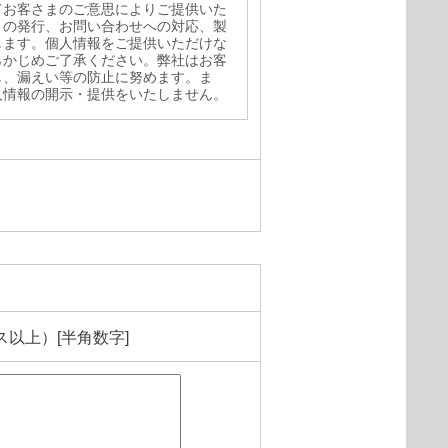
てお客さまのご意思によりご提供いた
りの発行、お問い合わせへの対応、製
します。個人情報をご提供いただけな
らかじめご了承ください。弊社はお客
し、漏えい等の防止に努めます。ま
人情報の開示・提供をいたしません。
結した業務委託先へ委託する必要があ
た個人情報の全ての項目について、弊
に、書面もしくは電子媒体で提供する
が適切である場合は、お客さまの個人
社から回答する場合がありますので、
ャパン株式会社 セキュリティソリュ
長です。
場合には、下記宛にご連絡下さい。
ス以上）[半角数字]