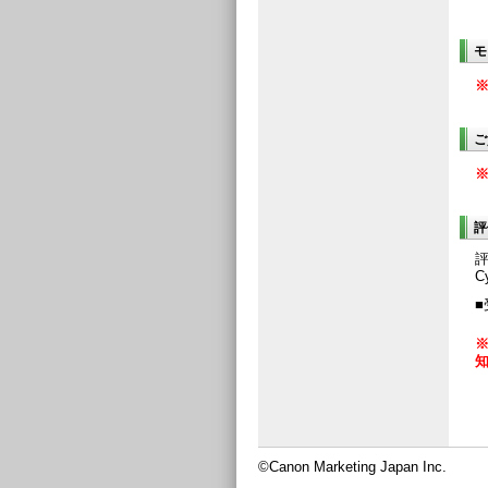
モ
ご
評
C
■
©Canon Marketing Japan Inc.