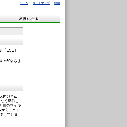
ホーム
サイトマップ
検索
る「ESET
選で50名さま
人向けMac
となく動作し、
新種のウイル
から、Mac
を受けていま