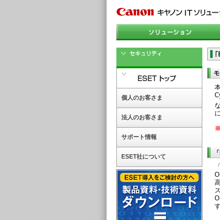
モ
本
C
個人のお客さま
に
法人のお客さま
※
サポート情報
「
ESET社について
「