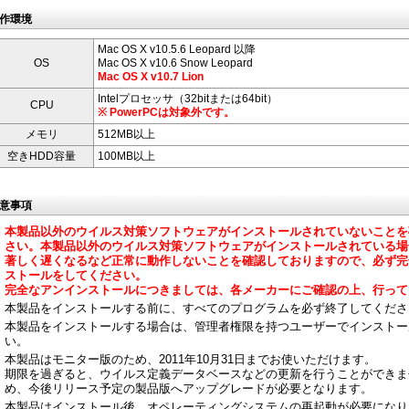
作環境
Mac OS X v10.5.6 Leopard 以降
OS
Mac OS X v10.6 Snow Leopard
Mac OS X v10.7 Lion
Intelプロセッサ（32bitまたは64bit）
CPU
※ PowerPCは対象外です。
メモリ
512MB以上
空きHDD容量
100MB以上
意事項
本製品以外のウイルス対策ソフトウェアがインストールされていないことを
さい。本製品以外のウイルス対策ソフトウェアがインストールされている場
著しく遅くなるなど正常に動作しないことを確認しておりますので、必ず完
ストールをしてください。
完全なアンインストールにつきましては、各メーカーにご確認の上、行って
本製品をインストールする前に、すべてのプログラムを必ず終了してくださ
本製品をインストールする場合は、管理者権限を持つユーザーでインストー
い。
本製品はモニター版のため、2011年10月31日までお使いただけます。
期限を過ぎると、ウイルス定義データベースなどの更新を行うことができま
め、今後リリース予定の製品版へアップグレードが必要となります。
本製品はインストール後、オペレーティングシステムの再起動が必要になり