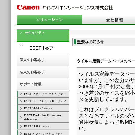
個人のお客さま
ウイルス定義データベースのベ
法人のお客さま
ウイルス定義データベー
いますが、この差分のサ
サポート情報
2009年7月6日付の定
べき差分のサイズを縮小
ESET ファミリー セキュリティ
タを更新しています。
ESET パーソナル セキュリティ
ESET Mobile Security
これはプログラムのバー
スとなるファイルのダウ
ESET Endpoint Protection
Advanced
適用状況によって数MB
ESET Mail Security
い。
ESET オフィス セキュリティ