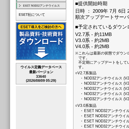
■提供開始時期
ESET NOD32アンチウイルス
日時 ： 2009年 7月 6日
ESET社について
順次アップデートサーバ
■予定されているダウン
V2.7系 - 約11MB
V3.0系 - 約2MB
V4.0系 - 約2MB
※
これらは最新の状態でダウン
です。
不定期にアップデートをして
す。
ウイルス定義データベース
最新バージョン
○V2.7系製品
33640
・
NOD32アンチウイルス (V
(2026/08/09 05:29)
・
NOD32アンチウイルス (V
・
NOD32アンチウイルス (
・
NOD32アンチウイルス (
・
NOD32アンチウイルス (V
○V3.0系製品
・
ESET NOD32アンチウイ
・
ESET NOD32アンチウイ
・
ESET NOD32アンチウイ
・
ESET NOD32アンチウイル