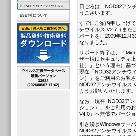
日ごろは、NOD32ア
ESET NOD32アンチウイルス
うございます。
ESET社について
すでにご案内申し上げて
チウイルス V2.7（ま
ポートを、2009年12
なりました。
サポート終了は、「Mic
ザー様にセキュリティ上
社）」という理由に基づ
ウイルス定義データベース
現在「NOD32アンチウ
最新バージョン
ン）」をご利用のお客さまは
33632
NOD32アンチウイルス
(2026/08/07 17:42)
ようお願いいたします。
なお、現在｢NOD32ア
ジョン）」をご利用のお客
V4.0」へ無償でバー
引き続きWindowsサ
NOD32アンチウイルス