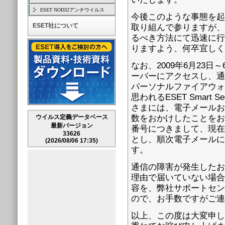
ESET NOD32アンチウイルス
今後このような事態を起
ESET社について
取り組んで参りますが、
るべき方法にて迅速に行
りますよう、何卒宜しく
なお、2009年6月23日
ーバーにアクセスし、通
パーソナルファイアウォ
思われるESET Smart
さまには、電子メールお
ウイルス定義データベース
数をおかけしたことをお
最新バージョン
番号につきまして、現在
33626
とし、順次電子メールに
(2026/08/06 17:35)
す。
通信の障害が発生したお
理由で届いていない場合
容を、弊社サポートセン
ので、お手数ですがご連
以上、この度は大変申し