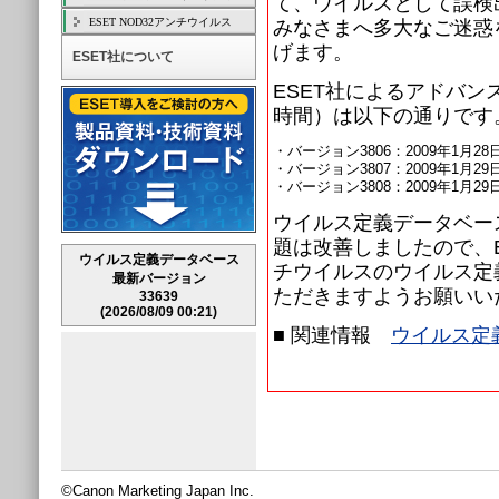
て、ウイルスとして誤検
ESET NOD32アンチウイルス
みなさまへ多大なご迷惑
げます。
ESET社について
ESET社によるアドバ
時間）は以下の通りです
・バージョン3806
：
2009年1月28
・バージョン3807
：
2009年1月29
・バージョン3808
：
2009年1月29
ウイルス定義データベース
題は改善しましたので、ESET S
ウイルス定義データベース
チウイルスのウイルス定
最新バージョン
ただきますようお願いい
33639
(2026/08/09 00:21)
■ 関連情報
ウイルス定
©Canon Marketing Japan Inc.