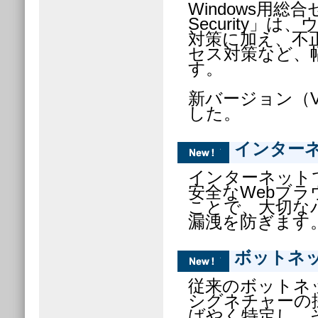
Windows用総
Security
対策に加え、不
セス対策など、
す。
新バージョン（V
した。
インター
インターネット
安全なWebブ
ことで、大切な
漏洩を防ぎます
ボットネ
従来のボットネ
シグネチャーの
ばやく特定し、