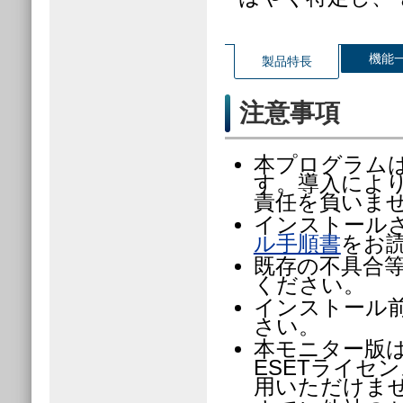
機能
製品特長
注意事項
本プログラム
す。導入によ
責任を負いま
インストール
ル手順書
をお
既存の不具合
ください。
インストール
さい。
本モニター版
ESETライセ
用いただけま