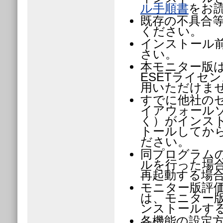
ル手順書
をお
既存の不具合
ください。
インストール
さい。
本モニター版
ESETライセ
用いただけま
すでに他社の
イアウォールソ
く）がインス
トールしてか
ださい。
同プログラム
ルを行った場
再起動する場
モニター版評価
は、モニター
ンストールす
各機能の設定