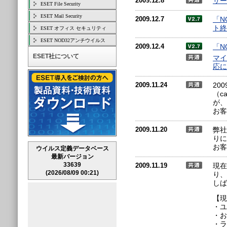
2009.12.8
サー
ESET File Security
ESET Mail Security
2009.12.7
「N
ト終
ESET オフィス セキュリティ
ESET NOD32アンチウイルス
2009.12.4
「N
ESET社について
マイク
応に
2009.11.24
20
（c
が、
お客
2009.11.20
弊社
りに
お客
ウイルス定義データベース
最新バージョン
33639
2009.11.19
現在
(2026/08/09 00:21)
り、
しば
【現
・ユ
・お
・ラ